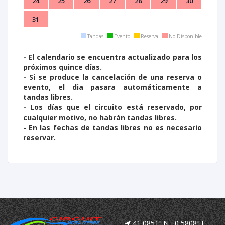
24
25
26
27
28
29
30
31
Tandas
Evento
Reserva
No Disponible
- El calendario se encuentra actualizado para los
próximos quince días.
- Si se produce la cancelación de una reserva o
evento, el dia pasara automáticamente
a
tandas libres.
- Los días que el circuito está reservado, por
cualquier motivo, no habrán tandas libres.
- En las fechas de tandas libres no es necesario
reservar.
41,0851º N 0,5808º E